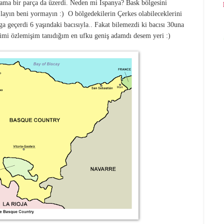
 ama bir parça da üzerdi. Neden mi İspanya? Bask bölgesini
yın beni yormayın :) O bölgedekilerin Çerkes olabileceklerini
ga geçerdi 6 yaşındaki bacısıyla.. Fakat bilemezdi ki bacısı 30una
Abimi özlemişim tanıdığım en ufku geniş adamdı desem yeri :)