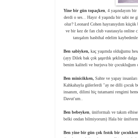
Yine bir gün topaçken
, 4 yaşındayım bir
derdi o ses... Hayır 4 yaşında bir sabi ne 
olur? Leonard Cohen hayranıydım küçük b
ve bir kez de fan club vasıtasıyla online
tanışalım hasbihal edelim kaybedenle
Ben sabiyken,
kaç yaşımda olduğumu hesap
(ayy Dilek bak çok şaşırdık şeklinde dal
benim kaliteli ve burjuva bir çocukluğum
Ben minicikken,
Sahte ve yapay insanları
Kahkahayla gülerlerdi "ay ne dilli çocuk b
insanım, dilimi hiç tutamami rengimi hem
Davut'um..
Ben bebeyken
, üniformalı ve takım elbi
belki ondan bilmiyorum) Hala bir üniforma
Ben yine bir gün çok fıstık bir çocukken