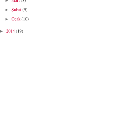
Mart
(8)
►
Şubat
(9)
►
Ocak
(10)
►
2014
(19)
►