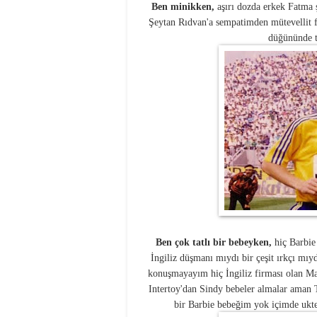
Ben minikken,
aşırı dozda erkek Fatma
Şeytan Rıdvan'a sempatimden mütevellit f
düğününde t
Ben çok tatlı bir bebeyken,
hiç Barbie
İngiliz düşmanı mıydı bir çeşit ırkçı mı
konuşmayayım hiç İngiliz firması olan M
Intertoy'dan Sindy bebeler almalar aman T
bir Barbie bebeğim yok içimde ukted