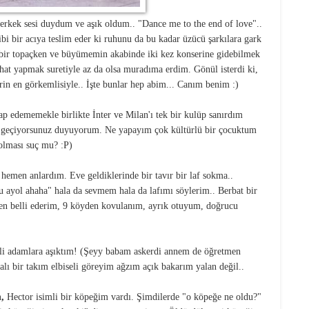
 erkek sesi duydum ve aşık oldum.. "Dance me to the end of love"..
gibi bir acıya teslim eder ki ruhunu da bu kadar üzücü şarkılara gark
ir topaçken ve büyümemin akabinde iki kez konserine gidebilmek
 chat yapmak suretiyle az da olsa muradıma erdim. Gönül isterdi ki,
rin en görkemlisiyle.. İşte bunlar hep abim... Canım benim :)
 edememekle birlikte İnter ve Milan'ı tek bir kulüp sanırdım
ga geçiyorsunuz duyuyorum. Ne yapayım çok kültürlü bir çocuktum
 olması suç mu? :P)
 hemen anlardım. Eve geldiklerinde bir tavır bir laf sokma..
u ayol ahaha" hala da sevmem hala da lafımı söylerim.. Berbat bir
en belli ederim, 9 köyden kovulanım, ayrık otuyum, doğrucu
seli adamlara aşıktım! (Şeyy babam askerdi annem de öğretmen
lı bir takım elbiseli göreyim ağzım açık bakarım yalan değil..
,
Hector isimli bir köpeğim vardı. Şimdilerde "o köpeğe ne oldu?"