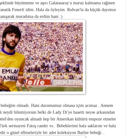
 şeklinde büyümeme ve aşırı Galatasaray'a maruz kalmama rağmen
anatik Fenerli idim. Hala da öyleyim. Rıdvan'la da küçük dayımın
anışarak muradıma da erdim hani :)
 bebeğim olmadı. Hani durumumuz olmasa içim acımaz.. Annem
ydı neydi bilemiyorum belki de Lady Di'ye hasetti neyse arkasından
attel'den oyuncak almadı hep bir Amerikan kültürü empoze etmeler
ürk sermayesi Fatoş candır vs.. Bebeklerimi hala saklarım ve hala
ir o güzel elbiseleriyle bir adet koleksiyon Barbie bebeği...