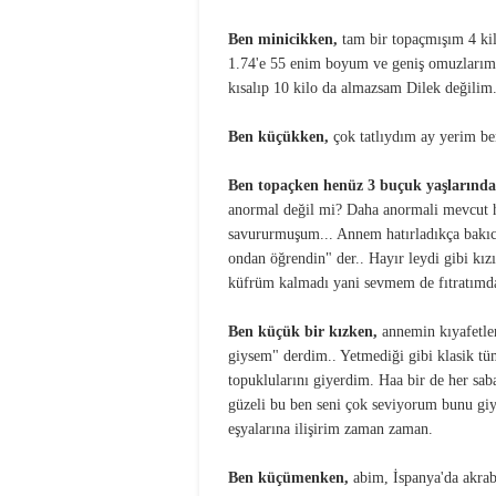
Ben minicikken,
tam bir topaçmışım 4 k
1.74'e 55 enim boyum ve geniş omuzlarım 
kısalıp 10 kilo da almazsam Dilek değilim.
Ben küçükken,
çok tatlıydım ay yerim ben
Ben topaçken henüz 3 buçuk yaşlarınd
anormal değil mi? Daha anormali mevcut hep
savururmuşum... Annem hatırladıkça bakıcı
ondan öğrendin" der.. Hayır leydi gibi kı
küfrüm kalmadı yani sevmem de fıtratımda
Ben küçük bir kızken,
annemin kıyafetleri
giysem" derdim.. Yetmediği gibi klasik tü
topuklularını giyerdim. Haa bir de her sa
güzeli bu ben seni çok seviyorum bunu giy
eşyalarına ilişirim zaman zaman.
Ben küçümenken,
abim, İspanya'da akrab