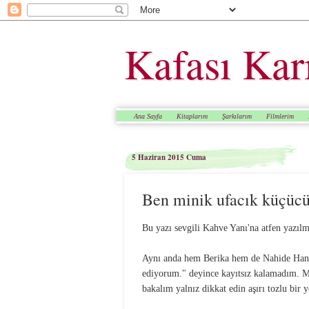
Kafası Kar
Ana Sayfa
Kitaplarım
Şarkılarım
Filmlerim
5 Haziran 2015 Cuma
Ben minik ufacık küçüc
Bu yazı sevgili Kahve Yanı'na atfen yazılmı
Aynı anda hem Berika hem de Nahide Han
ediyorum." deyince kayıtsız kalamadım. M
bakalım yalnız dikkat edin aşırı tozlu bir