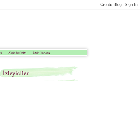
em
Kafa Seslerim
Ürün Yorumu
İzleyiciler