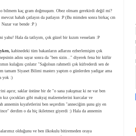
ilo bilmem kaç gram doğmuşum. Obez olmam gerekirdi değil mi?
mevcut hahah çatlayın da patlayın :P (Bu mimden sonra birkaç cm
 Nazar var bende :P )
i yahu! Hala da tatlıyım, çok güzel bir kızım vesselam :P
ayken,
kabinedeki tüm bakanların adlarını ezberlemişim çok
sinin adını sayar sonra da "ben sizin..." diyerek fena bir küfür
mın kulağını çınlatır "Sağolsun rahmetli çok küfrederdi sen de
zım tamam Siyaset Bilimi masterı yaptım o günlerden yadigar ama
 yok :)
ni aşırır, saklar üstüne bir de "o sana yakışmaz ki ne var ben
m kız çocukları gibi makyaj malzemelerini kurcalar ve
bah annemin kıyafetlerini ben seçerdim "anneciğim şunu giy en
ince" derdim o da hiç ikiletmez giyerdi :) Hala da annemin
alarımız olduğunu ve ben ilkokulu bitiremeden oraya