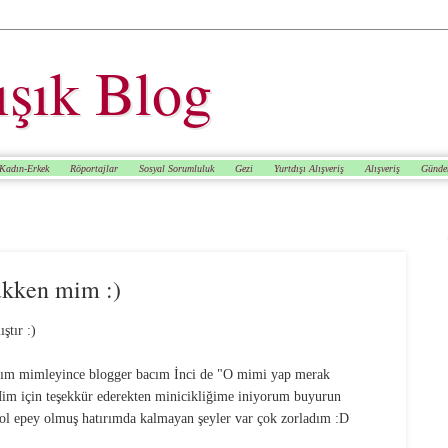
ışık Blog
Kadın-Erkek
Röportajlar
Sosyal Sorumluluk
Gezi
Yurtdışı Alışveriş
Alışveriş
Günd
ükken mim :)
ştır :)
ım mimleyince blogger bacım İnci de "O mimi yap merak
im için teşekkür ederekten minicikliğime iniyorum buyurun
 yol epey olmuş hatırımda kalmayan şeyler var çok zorladım :D