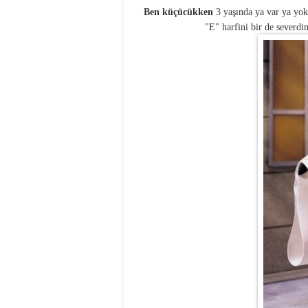
Ben küçücükken
3 yaşında ya var ya yok
"E" harfini bir de severdi